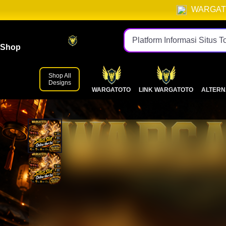
WARGATOT
Platform Informasi Situs 
Shop
Shop All
Designs
WARGATOTO
LINK WARGATOTO
ALTERN