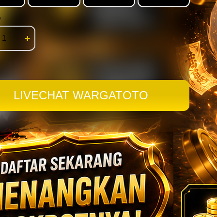
y
+
LIVECHAT WARGATOTO