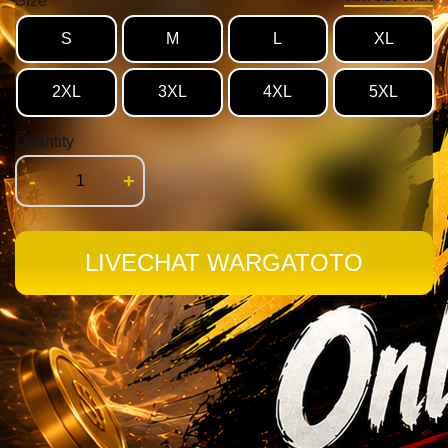
Size
S
M
L
XL
2XL
3XL
4XL
5XL
Quantity
-
+
LIVECHAT WARGATOTO