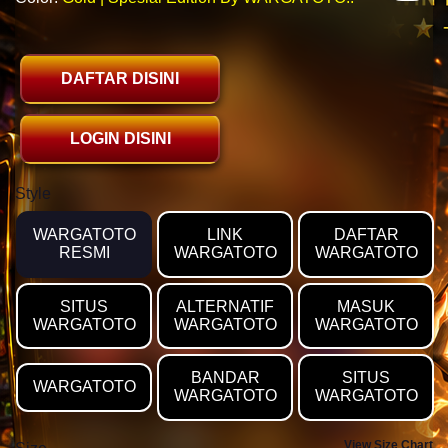
DAFTAR DISINI
LOGIN DISINI
Style
WARGATOTO
LINK
DAFTAR
RESMI
WARGATOTO
WARGATOTO
SITUS
ALTERNATIF
MASUK
WARGATOTO
WARGATOTO
WARGATOTO
BANDAR
SITUS
WARGATOTO
WARGATOTO
WARGATOTO
View Size Chart