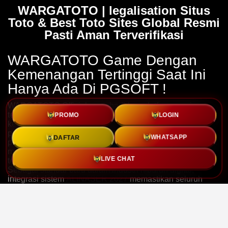
WARGATOTO | legalisation Situs
Toto & Best Toto Sites Global Resmi
Pasti Aman Terverifikasi
WARGATOTO Game Dengan
Kemenangan Tertinggi Saat Ini
Hanya Ada Di PGSOFT !
WARGATOTO Official menghadirkan platform gaming
terdepan yang didukung penuh oleh teknologi infrastruktur
PROMO
LOGIN
keamanan tingkat lanjut dari
ALINASER 2027
. Dengan
pendekatan modern, tampilan yang responsif, serta
WHATSAPP
DAFTAR
proteksi data berlapis, platform ini dirancang khusus untuk
memberikan pengalaman bermain yang stabil, cepat, dan
LIVE CHAT
terjamin keamanannya di berbagai perangkat.
Sebagai standar baru dalam industri hiburan digital,
integrasi sistem
ALINASER 2027
memastikan seluruh
transaksi, navigasi, dan data pengguna terlindungi secara
maksimal. Baik diakses melalui smartphone, tablet,
maupun desktop, WARGATOTO Official memberikan
performa konsisten tanpa kompromi.