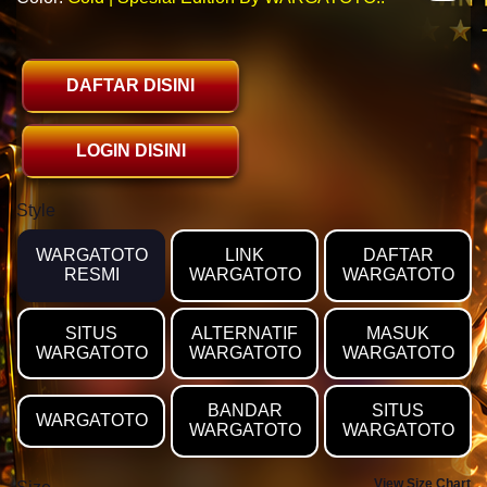
DAFTAR DISINI
LOGIN DISINI
Style
WARGATOTO
LINK
DAFTAR
RESMI
WARGATOTO
WARGATOTO
SITUS
ALTERNATIF
MASUK
WARGATOTO
WARGATOTO
WARGATOTO
BANDAR
SITUS
WARGATOTO
WARGATOTO
WARGATOTO
View Size Chart