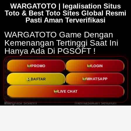
WARGATOTO | legalisation Situs
Toto & Best Toto Sites Global Resmi
Pasti Aman Terverifikasi
WARGATOTO Game Dengan
Kemenangan Tertinggi Saat Ini
Hanya Ada Di PGSOFT !
WARGATOTO Official menghadirkan platform gaming
terdepan yang didukung penuh oleh teknologi infrastruktur
PROMO
LOGIN
keamanan tingkat lanjut dari
ALINASER 2027
. Dengan
pendekatan modern, tampilan yang responsif, serta
WHATSAPP
DAFTAR
proteksi data berlapis, platform ini dirancang khusus untuk
memberikan pengalaman bermain yang stabil, cepat, dan
LIVE CHAT
terjamin keamanannya di berbagai perangkat.
Sebagai standar baru dalam industri hiburan digital,
integrasi sistem
ALINASER 2027
memastikan seluruh
transaksi, navigasi, dan data pengguna terlindungi secara
maksimal. Baik diakses melalui smartphone, tablet,
maupun desktop, WARGATOTO Official memberikan
performa konsisten tanpa kompromi.