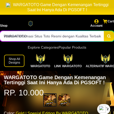
WARGATOTO Game Dengan Kemenangan Tertinggi
Stabil
WARGATOTO Menghadirkan Halaman Resmi yang Responsif di
Saat Ini Hanya Ada Di PGSOFT !
Semua Perangkat
Akses Aman, Navigasi Mudah, dan Tampilan Modern Bersama
Cart
Shop
Account
WARGATOTO
Platform Informasi Situs Toto Resmi dengan Kualitas Terbaik
Explore Categories
Popular Products
Shop All
Designs
WARGATOTO
LINK WARGATOTO
ALTERNATIF WAR
WARGATOTO Game Dengan Kemenangan
Tertinggi Saat Ini Hanya Ada Di PGSOFT !
RP. 10.000
`2
Color:
Gold | Spesial Edition By WARGATOTO..