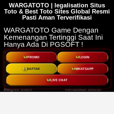
WARGATOTO | legalisation Situs
Toto & Best Toto Sites Global Resmi
Pasti Aman Terverifikasi
WARGATOTO Game Dengan
Kemenangan Tertinggi Saat Ini
Hanya Ada Di PGSOFT !
WARGATOTO Official menghadirkan platform gaming
terdepan yang didukung penuh oleh teknologi infrastruktur
PROMO
LOGIN
keamanan tingkat lanjut dari
ALINASER 2027
. Dengan
pendekatan modern, tampilan yang responsif, serta
WHATSAPP
DAFTAR
proteksi data berlapis, platform ini dirancang khusus untuk
memberikan pengalaman bermain yang stabil, cepat, dan
LIVE CHAT
terjamin keamanannya di berbagai perangkat.
Sebagai standar baru dalam industri hiburan digital,
integrasi sistem
ALINASER 2027
memastikan seluruh
transaksi, navigasi, dan data pengguna terlindungi secara
maksimal. Baik diakses melalui smartphone, tablet,
maupun desktop, WARGATOTO Official memberikan
performa konsisten tanpa kompromi.