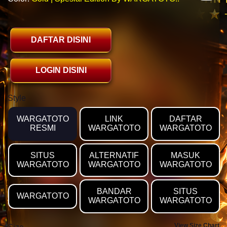
DAFTAR DISINI
LOGIN DISINI
Style
WARGATOTO
LINK
DAFTAR
RESMI
WARGATOTO
WARGATOTO
SITUS
ALTERNATIF
MASUK
WARGATOTO
WARGATOTO
WARGATOTO
BANDAR
SITUS
WARGATOTO
WARGATOTO
WARGATOTO
View Size Chart